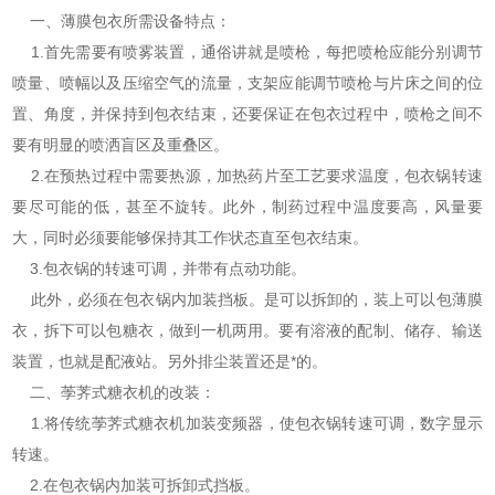
一、薄膜包衣所需设备特点：
1.首先需要有喷雾装置，通俗讲就是喷枪，每把喷枪应能分别调节
喷量、喷幅以及压缩空气的流量，支架应能调节喷枪与片床之间的位
置、角度，并保持到包衣结束，还要保证在包衣过程中，喷枪之间不
要有明显的喷洒盲区及重叠区。
2.在预热过程中需要热源，加热药片至工艺要求温度，包衣锅转速
要尽可能的低，甚至不旋转。此外，制药过程中温度要高，风量要
大，同时必须要能够保持其工作状态直至包衣结束。
3.包衣锅的转速可调，并带有点动功能。
此外，必须在包衣锅内加装挡板。是可以拆卸的，装上可以包薄膜
衣，拆下可以包糖衣，做到一机两用。要有溶液的配制、储存、输送
装置，也就是配液站。另外排尘装置还是*的。
二、荸荠式糖衣机的改装：
1.将传统荸荠式糖衣机加装变频器，使包衣锅转速可调，数字显示
转速。
2.在包衣锅内加装可拆卸式挡板。