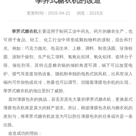
荸荠式糖衣机的改造
更新时间：2015-04-21
浏览：2515次
荸荠式糖衣机
主要适用于制药工业中药丸、药片的糖衣生产，也
可用于食品、轻工、化工行业中球形或颗粒物料的滚制，混合和打
光。例如：巧克力抛光、包花生米、上糖、调料、制造汤圆、珍珠粉
圆、滚制干燥剂、生产化工填料、氢氧化铝球、氧化铝球、瓷球分子
筛、催化剂等。其特点是糖衣锅的倾斜角度可调，锅下可以放置电
炉、煤气等直接加热设备。随机附单独的电热式鼓风机，出风管深入
锅内可作加热或吹冷，热量也可以调节。但随着薄膜包衣机的出现，
荸荠式糖衣机的地位受到了威胁。
面对薄膜包衣的挑战，若丢弃原先大量的荸荠式糖衣机，更换新式
薄膜包衣机将是莫大的财产损失。所以，根据薄膜包衣机与糖衣机的
差别与，将荸荠式糖衣机改造为可以胜任薄膜包衣的任务或许是一条
出路。
改造成功的理由：