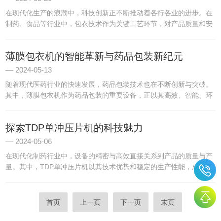
在现代化生产的浪潮中，科技创新正不断推动着各行各业的进步。在
制药、食品等行业中，包衣技术作为关键工艺环节，对产品质量和安
全性具有重要影响。而智能包衣机的出现，无疑为这些行业带来了革
命性的变革。智能包衣机以其智能化特性和高效的生产能力，成为
薄膜包衣机的智能革新与药品包装新纪元
了...
2024-05-13
随着现代医药行业的快速发展，药品包装技术也在不断创新与突破。
其中，薄膜包衣机作为药品包装的重要设备，正以其高效、智能、环
保的特性，领着药品包装的新纪元。薄膜包衣机，顾名思义，是一种
专门用于在药品表面覆盖一层薄膜的机器。这层薄膜不仅能够保护
探索TDP单冲压片机的科技魅力
药...
2024-05-06
在现代化制药行业中，设备的精密与高效直接关系到产品的质量与产
量。其中，TDP单冲压片机以其技术优势和稳定的生产性能，成为了
制药工艺中的一环。TDP单冲压片机，顾名思义，以其单次冲压、高
精度成型的特点，在制药生产中占据了一席之地。这种设备不仅...
首页
上一页
下一页
末页