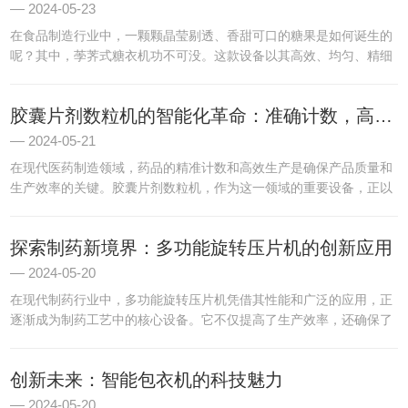
2024-05-23
在食品制造行业中，一颗颗晶莹剔透、香甜可口的糖果是如何诞生的
呢？其中，荸荠式糖衣机功不可没。这款设备以其高效、均匀、精细
的糖衣加工能力，为糖果行业带来了革命性的变革，让每一颗糖果都
穿上了美丽的“外衣”。荸荠式糖衣机，顾名思义，其外形与荸荠相...
胶囊片剂数粒机的智能化革命：准确计数，高效生产
2024-05-21
在现代医药制造领域，药品的精准计数和高效生产是确保产品质量和
生产效率的关键。胶囊片剂数粒机，作为这一领域的重要设备，正以
其智能化的特性和精准的性能，领着药品生产的革命。胶囊片剂数粒
机，顾名思义，是用于对胶囊和片剂进行自动计数和分装的专业机
探索制药新境界：多功能旋转压片机的创新应用
器...
2024-05-20
在现代制药行业中，多功能旋转压片机凭借其性能和广泛的应用，正
逐渐成为制药工艺中的核心设备。它不仅提高了生产效率，还确保了
药品的准确性和一致性，为制药行业的创新发展注入了新的活力。
一、特点多功能旋转压片机采用先进的旋转式压片技术，具有高效、
创新未来：智能包衣机的科技魅力
稳...
2024-05-20