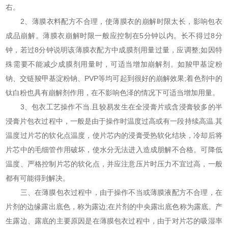
右。
2、薄膜衣料配方不合理，使薄膜衣的崩解时限太长，影响包衣
成品崩解。薄膜衣崩解时限一般应控制在5分钟以内。长不得过8分
钟，若过8分钟说明该薄膜衣配方中成膜剂用量过量，应调整;如因特
殊需要不能减少成膜剂用量时，可适当增加崩解剂。如羧甲基淀粉
钠、交链羧甲基淀粉钠、PVP等均可起到很好的崩解效果;着色剂中的
钛白粉也具有崩解剂作用，在不影响色泽的情况下可适当增加用量。
3、包衣工艺操作不当.且较易发生在全浸膏片或含浸膏较多的半
浸膏片包衣过程中，一般是由于操作时温度过高或有一段持续高温.其
温度过片芯的软化点温度，使片芯内的浸膏受热软化结块，冷却后将
片芯中的毛细管作用破坏，使水分无法进入造成朋解不合格。可降低
温度、严格控制片芯的软化点，并应注意压片时压力不宜过高，一般
都有可能得到解决。
三、在薄膜包衣过程中，由于操作不当或薄膜液配方不合理，在
片剂的边缘露出底色，称为露边;在片剂的中央露出底色称为露底。产
生露边、露底的主要原因是在薄膜包衣过程中，由于对片芯的吸湿率