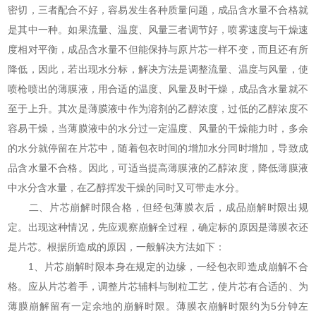
密切，三者配合不好，容易发生各种质量问题，成品含水量不合格就
是其中一种。如果流量、温度、风量三者调节好，喷雾速度与干燥速
度相对平衡，成品含水量不但能保持与原片芯一样不变，而且还有所
降低，因此，若出现水分标，解决方法是调整流量、温度与风量，使
喷枪喷出的薄膜液，用合适的温度、风量及时干燥，成品含水量就不
至于上升。其次是薄膜液中作为溶剂的乙醇浓度，过低的乙醇浓度不
容易干燥，当薄膜液中的水分过一定温度、风量的干燥能力时，多余
的水分就停留在片芯中，随着包衣时间的增加水分同时增加，导致成
品含水量不合格。因此，可适当提高薄膜液的乙醇浓度，降低薄膜液
中水分含水量，在乙醇挥发干燥的同时又可带走水分。
二、片芯崩解时限合格，但经包薄膜衣后，成品崩解时限出规
定。出现这种情况，先应观察崩解全过程，确定标的原因是薄膜衣还
是片芯。根据所造成的原因，一般解决方法如下：
1、片芯崩解时限本身在规定的边缘，一经包衣即造成崩解不合
格。应从片芯着手，调整片芯辅料与制粒工艺，使片芯有合适的、为
薄膜崩解留有一定余地的崩解时限。薄膜衣崩解时限约为5分钟左