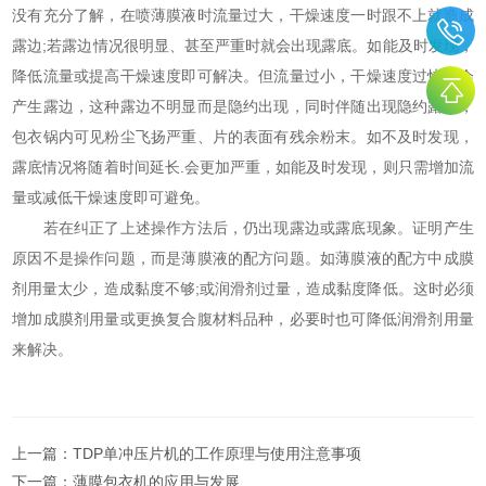
没有充分了解，在喷薄膜液时流量过大，干燥速度一时跟不上就造成
露边;若露边情况很明显、甚至严重时就会出现露底。如能及时发现，
降低流量或提高干燥速度即可解决。但流量过小，干燥速度过快也会
产生露边，这种露边不明显而是隐约出现，同时伴随出现隐约露底，
包衣锅内可见粉尘飞扬严重、片的表面有残余粉末。如不及时发现，
露底情况将随着时间延长.会更加严重，如能及时发现，则只需增加流
量或减低干燥速度即可避免。
若在纠正了上述操作方法后，仍出现露边或露底现象。证明产生
原因不是操作问题，而是薄膜液的配方问题。如薄膜液的配方中成膜
剂用量太少，造成黏度不够;或润滑剂过量，造成黏度降低。这时必须
增加成膜剂用量或更换复合腹材料品种，必要时也可降低润滑剂用量
来解决。
上一篇：
TDP单冲压片机的工作原理与使用注意事项
下一篇：
薄膜包衣机的应用与发展