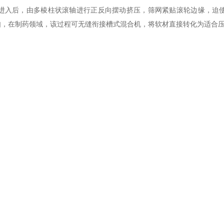
入后，由多棱柱状滚轴进行正反向摆动挤压，筛网紧贴滚轮边缘，迫使
如，在制药领域，该过程可无缝衔接槽式混合机，将软材直接转化为适合