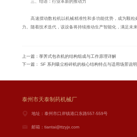
三、结语：行业革新的推动力
高速摆动数粒机以机械精准性和多功能优势，成为颗粒处理
力。随着技术迭代，该设备将持续推动生产智能化，满足未
上一篇：
荸荠式包衣机的结构组成与工作原理详解
下一篇：
SF 系列吸尘粉碎机的核心结构特点与适用场景说明
泰州市天泰制药机械厂
地址：泰州市口岸镇港口东路557-559号
邮箱：tiantai@ttzyjx.com