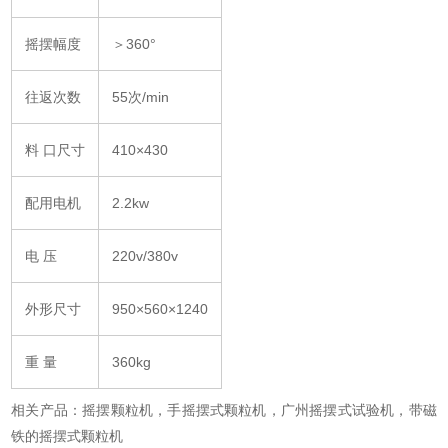
摇摆幅度
＞360°
往返次数
55次/min
料 口尺寸
410×430
配用电机
2.2kw
电 压
220v/380v
外形尺寸
950×560×1240
重 量
360kg
相关产品：摇摆颗粒机，手摇摆式颗粒机，广州摇摆式试验机，带磁
铁的摇摆式颗粒机