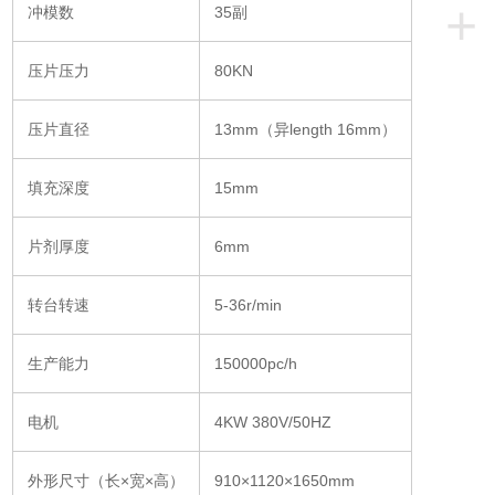
+
冲模数
35副
压片压力
80KN
压片直径
13mm（异length 16mm）
填充深度
15mm
片剂厚度
6mm
转台转速
5-36r/min
生产能力
150000pc/h
电机
4KW 380V/50HZ
外形尺寸（长×宽×高）
910×1120×1650mm