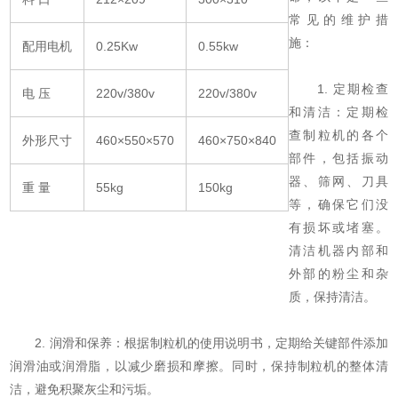
常见的维护措
施：
配用电机
0.25Kw
0.55kw
1. 定期检查
电 压
220v/380v
220v/380v
和清洁：定期检
查制粒机的各个
外形尺寸
460×550×570
460×750×840
部件，包括振动
器、筛网、刀具
重 量
55kg
150kg
等，确保它们没
有损坏或堵塞。
清洁机器内部和
外部的粉尘和杂
质，保持清洁。
2. 润滑和保养：根据制粒机的使用说明书，定期给关键部件添加
润滑油或润滑脂，以减少磨损和摩擦。同时，保持制粒机的整体清
洁，避免积聚灰尘和污垢。