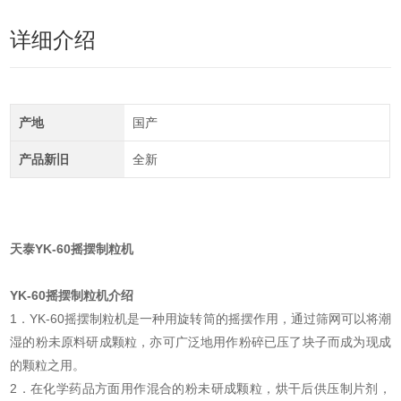
详细介绍
产地
国产
产品新旧
全新
天泰YK-60摇摆制粒机
YK-60摇摆制粒机介绍
1．YK-60摇摆制粒机是一种用旋转筒的摇摆作用，通过筛网可以将潮
湿的粉未原料研成颗粒，亦可广泛地用作粉碎已压了块子而成为现成
的颗粒之用。
2．在化学药品方面用作混合的粉未研成颗粒，烘干后供压制片剂，