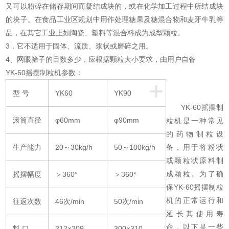
又可以粉碎在储存期间而凝结成块的，或在化学加工过程中所结成块
的块子。在食品工业区规划中用作处理糖果及糖混合物和麦牙牛乳等
品，在其它工业上如陶瓷、塑料等混合料成为成型颗粒。
3．它不适用于固体、流质、浆状或磨碎之用。
4、网眼筛子的目数多少，应根据颗粒大小要求，由用户自备
YK-60摇摆制粒机参数：
+
型 号
YK60
YK90
YK-60摇摆制
滚筒直径
φ60mm
φ90mm
粒机是一种常见
的药物制粒设
生产能力
20～30kg/h
50～100kg/h
备，用于将粉状
或颗粒状原料制
成颗粒。为了确
摇摆幅度
＞360°
＞360°
保YK-60摇摆制粒
机的正常运行和
往返次数
46次/min
50次/min
延长其使用寿
命，以下是一些
料 口
212×209
300×310