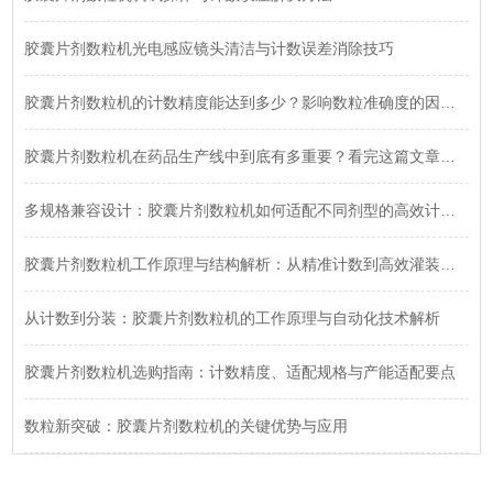
胶囊片剂数粒机光电感应镜头清洁与计数误差消除技巧
胶囊片剂数粒机的计数精度能达到多少？影响数粒准确度的因素有哪些？深度解析来了！
胶囊片剂数粒机在药品生产线中到底有多重要？看完这篇文章你就明白了！
多规格兼容设计：胶囊片剂数粒机如何适配不同剂型的高效计数需求
胶囊片剂数粒机工作原理与结构解析：从精准计数到高效灌装全流程
从计数到分装：胶囊片剂数粒机的工作原理与自动化技术解析
胶囊片剂数粒机选购指南：计数精度、适配规格与产能适配要点
数粒新突破：胶囊片剂数粒机的关键优势与应用