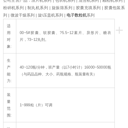
公司主营产品：压片机系列 | 包衣机系列 | 混合机系列 | 颗粒机系列 |
粉碎机系列 | 制丸机系列 | 旋振筛系列 | 胶囊充填系列 | 胶囊包装系
列 | 微波干燥系列 | 旋\压盖机系列 |
电子数粒机
系列
+
适
用
00~5#胶囊、软胶囊、?5.5~12素片、异形片、糖衣
对
片，?3~12丸剂。
象:
生
产
40~120瓶/分钟，班产量（以7小时计）16000~50000瓶
能
（与药品品种、大小、药瓶规格、瓶装量有关）
力:
装
量
1~999粒（片）可调
范
围: