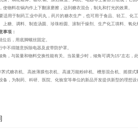
，使物料在锅内作上下翻滚磨擦，达到糖衣混合，制丸和打光的效果。
要适用于制药工业中药丸，药片的糖衣生产，也可用于食品、轻工、化工
、上糖、调料、制造汤圆、珍珠粉圆、滚制干燥剂、生产化工填料、氧化
意事项：
装就位后，用底脚螺丝固定。
运行中不得随意拆除电器及皮带防护罩。
的倾角，与装量和物料交换性能有关。当装量少时，倾角可调为15°左右，
荠式糖衣机、高效薄膜包衣机、高速万能粉碎机、槽形混合机、摇摆式
设备，为制药、科研、医院、化验室等单位的新品开发提供新型的理想设
询