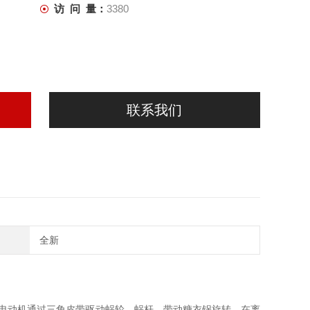
访 问 量：
3380
联系我们
全新
电动机通过三角皮带驱动蜗轮、蜗杆、带动糖衣锅旋转，在离