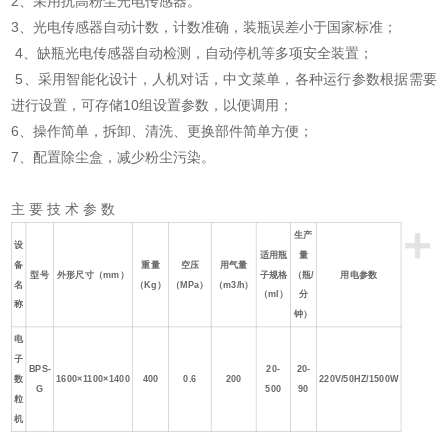
2、采用抗高粉尘光电传感器。
3、光电传感器自动计数，计数准确，装瓶误差小于国家标准；
4、缺瓶光电传感器自动检测，自动停机等多项安全装置；
5、采用智能化设计，人机对话，中文菜单，各种运行参数根据需要
进行设置，可存储10组设置参数，以便调用；
6、操作简单，拆卸、清洗、更换部件简单方便；
7、配置除尘盒，减少粉尘污染。
主 要 技 术 参 数
+
生产
设
适用瓶
量
备
重量
空压
用气量
型号
外形尺寸（mm）
子规格
（瓶/
用电参数
名
（Kg）
（MPa）
（m3/h）
（ml）
分
称
钟）
电
子
BPS-
20-
20-
数
1600×1100×1400
400
0.6
200
220V/50HZ/1500W
G
500
90
粒
机