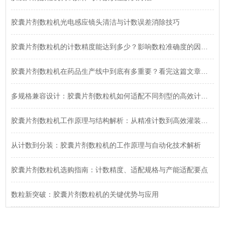
胶囊片剂数粒机光电感应镜头清洁与计数误差消除技巧
胶囊片剂数粒机的计数精度能达到多少？影响数粒准确度的因素有哪些？深度解析来了！
胶囊片剂数粒机在药品生产线中到底有多重要？看完这篇文章你就明白了！
多规格兼容设计：胶囊片剂数粒机如何适配不同剂型的高效计数需求
胶囊片剂数粒机工作原理与结构解析：从精准计数到高效灌装全流程
从计数到分装：胶囊片剂数粒机的工作原理与自动化技术解析
胶囊片剂数粒机选购指南：计数精度、适配规格与产能适配要点
数粒新突破：胶囊片剂数粒机的关键优势与应用