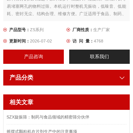
易堵塞网孔的物料过筛。本机运行时整机无振动，低噪音、低能
耗、密封无尘、结构合理、维修方便。广泛适用于食品、制药、
化工、冶金、电子等行业的筛选工艺。
产品型号：
ZS系列
厂商性质：
生产厂家
更新时间：
2026-07-02
访 问 量：
4768
产品咨询
联系我们
产品分类
相关文章
SZX旋振筛：制药与食品领域的精密筛分伙伴
摇摆式颗粒机在片剂生产中的注意事项