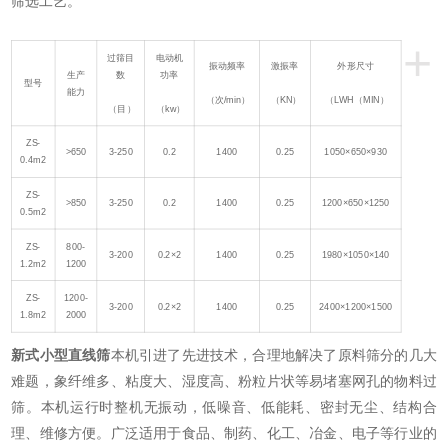
筛选工艺。
+
过筛目
电动机
振动频率
激振率
外形尺寸
生产
数
功率
型号
能力
（次/min）
（KN）
（LWH（MIN）
（目）
（kw）
ZS-
>650
3-250
0.2
1400
0.25
1050×650×930
0.4m2
ZS-
>850
3-250
0.2
1400
0.25
1200×650×1250
0.5m2
ZS-
800-
3-200
0.2×2
1400
0.25
1980×1050×140
1.2m2
1200
ZS-
1200-
3-200
0.2×2
1400
0.25
2400×1200×1500
1.8m2
2000
新式小型直线筛
本机引进了先进技术，合理地解决了原料筛分的几大
难题，象纤维多、粘度大、湿度高、粉粒片状等易堵塞网孔的物料过
筛。本机运行时整机无振动，低噪音、低能耗、密封无尘、结构合
理、维修方便。广泛适用于食品、制药、化工、冶金、电子等行业的