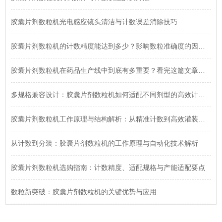
胶囊片剂数粒机光电感应镜头清洁与计数误差消除技巧
胶囊片剂数粒机的计数精度能达到多少？影响数粒准确度的因素有哪些？深度解析来了！
胶囊片剂数粒机在药品生产线中到底有多重要？看完这篇文章你就明白了！
多规格兼容设计：胶囊片剂数粒机如何适配不同剂型的高效计数需求
胶囊片剂数粒机工作原理与结构解析：从精准计数到高效灌装全流程
从计数到分装：胶囊片剂数粒机的工作原理与自动化技术解析
胶囊片剂数粒机选购指南：计数精度、适配规格与产能适配要点
数粒新突破：胶囊片剂数粒机的关键优势与应用