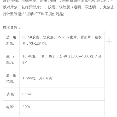
兼容性强、准确率高、适用范围广，采用抗高粉尘光电检测技术，可
以对片剂（包括异型片） 、胶囊、软胶囊（透明、不透明）、丸剂进
行计数装瓶;2?振动式下料不损伤药品;
技术参数：
+
适用
00~5#胶囊、软胶囊、?5.5~12素片、异形片、糖衣
对象:
片，?3~12丸剂。
生产
10~40瓶 （盒．袋） / 分钟（1000—4000粒 ? 分
能力:
钟）
装量
1~999粒（片）可调
范围:
功 耗:
0.5kw
电压:
220v