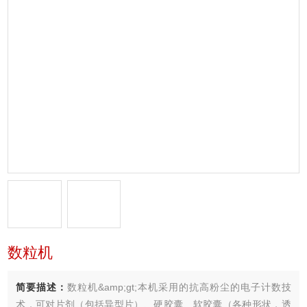
数粒机
简要描述：
数粒机&amp;gt;本机采用的抗高粉尘的电子计数技
术，可对片剂（包括异型片）、硬胶囊、软胶囊（各种形状，透