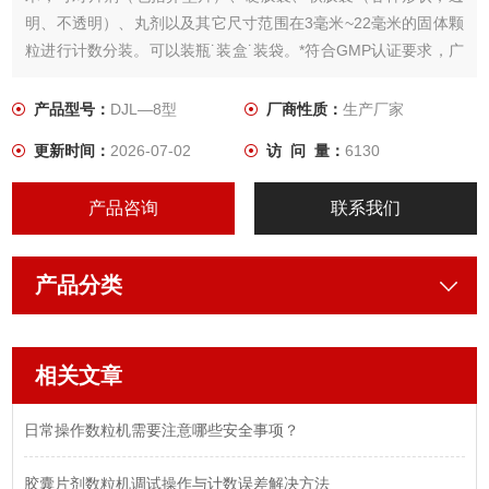
明、不透明）、丸剂以及其它尺寸范围在3毫米~22毫米的固体颗
粒进行计数分装。可以装瓶˙装盒˙装袋。*符合GMP认证要求，广
泛用于医药、食品、化工等行业。特别适用于研究机构、医院、
新办小型药厂、保健健品厂。
产品型号：
DJL—8型
厂商性质：
生产厂家
更新时间：
2026-07-02
访 问 量：
6130
产品咨询
联系我们
产品分类
相关文章
日常操作数粒机需要注意哪些安全事项？
胶囊片剂数粒机调试操作与计数误差解决方法