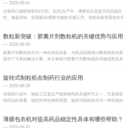
2025-09-01
在制药口服固体制剂(片剂、丸剂)生产中，薄膜包衣是提升药品稳定
性、掩盖异味、实现肠溶/缓释功能的关键工序。传统设备常因包衣不
均、干燥慢、溶剂残留超标等问题，难以适配精细化生产需求。泰州
市天泰制药推出的薄膜包衣机，以“精准控温、均匀包衣、高效...
数粒新突破：胶囊片剂数粒机的关键优势与应用
2025-08-29
胶囊片剂数粒机作为一种自动化设备，为药品的精准计数和高效包装
提供了可靠的解决方案。本文将探讨胶囊片剂数粒机的关键优势及其
在制药行业的广泛应用。一、简介胶囊片剂数粒机是一种专门用于对
胶囊、片剂等药品进行自动计数和包装的设备。它通过先进的传感
旋转式制粒机在制药行业的应用
器...
2025-08-26
在制药行业中，制粒工艺是生产固体制剂的关键环节之一，它直接影
响药品的质量、稳定性和生物利用度。旋转式制粒机作为一种高效的
制粒设备，因其设计和操作优势，在制药行业中得到了广泛应用。本
文将探讨它在制药行业的应用，以及它如何提升药品生产的效率和
薄膜包衣机对提高药品稳定性具体有哪些帮助？
质...
2025-08-20