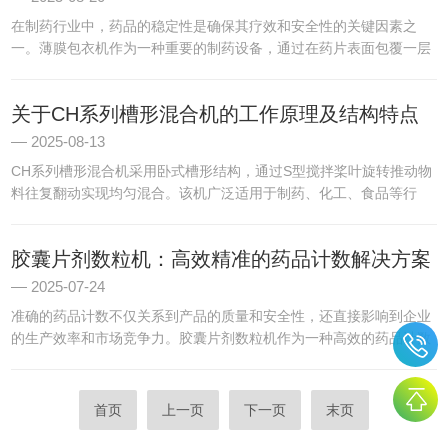
在制药行业中，药品的稳定性是确保其疗效和安全性的关键因素之
一。薄膜包衣机作为一种重要的制药设备，通过在药片表面包覆一层
薄膜，能够显著提高药品的稳定性。以下是它在提高药品稳定性方面
的具体帮助。一、防止药品受潮和氧化药品在储存和运输过程中，容
关于CH系列槽形混合机的工作原理及结构特点
易...
2025-08-13
CH系列槽形混合机采用卧式槽形结构，通过S型搅拌桨叶旋转推动物
料往复翻动实现均匀混合。该机广泛适用于制药、化工、食品等行
业，尤其适合处理比重差异大、均匀度要求高的粉状或湿性物料。‌其
核心工作原理如下工作原理CH系列槽形混合机采用卧式槽形结构...
胶囊片剂数粒机：高效精准的药品计数解决方案
2025-07-24
准确的药品计数不仅关系到产品的质量和安全性，还直接影响到企业
的生产效率和市场竞争力。胶囊片剂数粒机作为一种高效的药品计数
设备，凭借其精准、快速、自动化的特点，成为现代制药企业重要的
解决方案。一、高效精准的计数能力核心优势在于其高效精准的计
数...
首页
上一页
下一页
末页