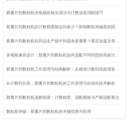
胶囊片剂数粒机光电感应镜头清洁与计数误差消除技巧
胶囊片剂数粒机的计数精度能达到多少？影响数粒准确度的因素有哪些？深度解析来了！
胶囊片剂数粒机在药品生产线中到底有多重要？看完这篇文章你就明白了！
多规格兼容设计：胶囊片剂数粒机如何适配不同剂型的高效计数需求
胶囊片剂数粒机工作原理与结构解析：从精准计数到高效灌装全流程
从计数到分装：胶囊片剂数粒机的工作原理与自动化技术解析
胶囊片剂数粒机选购指南：计数精度、适配规格与产能适配要点
数粒新突破：胶囊片剂数粒机的关键优势与应用