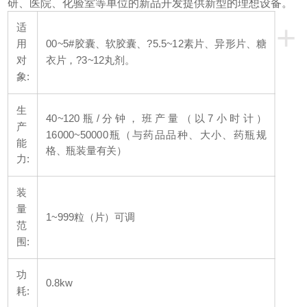
研、医院、化验室等单位的新品开发提供新型的理想设备。
+
适
用
00~5#胶囊、软胶囊、?5.5~12素片、异形片、糖
对
衣片，?3~12丸剂。
象:
生
40~120瓶/分钟，班产量（以7小时计）
产
16000~50000瓶（与药品品种、大小、药瓶规
能
格、瓶装量有关）
力:
装
量
1~999粒（片）可调
范
围:
功
0.8kw
耗: