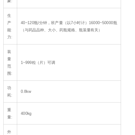
象:
生
产
40~120瓶/分钟，班产量（以7小时计）16000~50000瓶
能
（与药品品种、大小、药瓶规格、瓶装量有关）
力:
装
量
1~999粒（片）可调
范
围:
功
0.8kw
耗:
重
400kg
量:
外