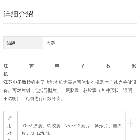
详细介绍
品牌
天泰
江苏电子数粒
机
江苏电子数粒机
主要功能本机为高速固体制剂瓶装生产线之关健设
备。可对片剂（包括异型片）、硬胶囊、软胶囊（各种形状，透明、
不透明）、丸剂进行计数分装。
+
适
用
00~5#胶囊、软胶囊、?5.5~12素片、异形片、糖衣
对
片，?3~12丸剂。