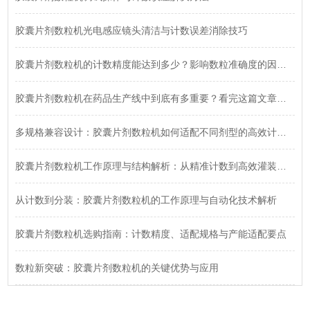
胶囊片剂数粒机光电感应镜头清洁与计数误差消除技巧
胶囊片剂数粒机的计数精度能达到多少？影响数粒准确度的因素有哪些？深度解析来了！
胶囊片剂数粒机在药品生产线中到底有多重要？看完这篇文章你就明白了！
多规格兼容设计：胶囊片剂数粒机如何适配不同剂型的高效计数需求
胶囊片剂数粒机工作原理与结构解析：从精准计数到高效灌装全流程
从计数到分装：胶囊片剂数粒机的工作原理与自动化技术解析
胶囊片剂数粒机选购指南：计数精度、适配规格与产能适配要点
数粒新突破：胶囊片剂数粒机的关键优势与应用