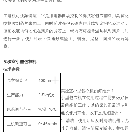
供液供气的喷雾系统等部分组成。
主电机可变频调速，它是用电器自动控制的办法将包衣辅料用高雾化
喷枪喷到药片表面上，同时药片在包衣锅内作连续复杂的轨迹运动，
使包衣液均匀地包在药片的片芯上，锅内有可控常温热风对药片同时
进行干燥，使片药表面快速形成坚固、细密、完整、圆滑的表面薄
膜。
实验室小型包衣机
技术参数
+
包衣锅直径
400mm
实验室小型包衣机如何维护？
生产能力
2-5kg/次
小型包衣机在使用过程中需要做好日
常的维护工作，以确保其正常运转和
风温调节范围
常温-70℃
延长使用寿命。以下是几点建议：
1. 清洁：使用后应及时清洁机器，尤
主机调速范围
0~46r/min
其是内部。清洁前应先断电，并按照