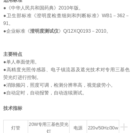
适用标准
●《中华人民共和国药典》2010年版。
●卫生部标准《澄明度检查细则和判断标准》WB1－362－
91。
●企业标准《
澄明度测试仪
》Q/12XQ0193－2010。
主要特点
●单人单面使用。
●高精度光照传感器、电子镇流器及遮光技术对专用三基色
荧光灯进行控制。
●消除频闪，照度可调，检测分辨率高，视觉疲劳小。
●自动定时，自动报警，自动连续测试。
技术指标
+
20W专用三基色荧光
灯管
电源
220v/50Hz/30w
灯