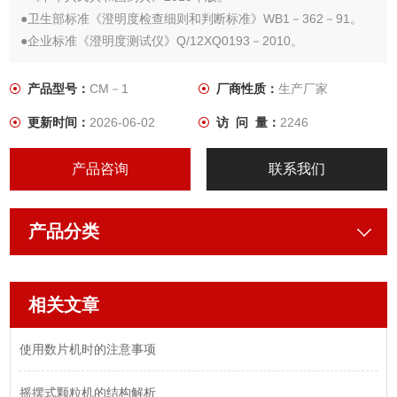
●卫生部标准《澄明度检查细则和判断标准》WB1－362－91。
●企业标准《澄明度测试仪》Q/12XQ0193－2010。
产品型号：
CM－1
厂商性质：
生产厂家
更新时间：
2026-06-02
访 问 量：
2246
产品咨询
联系我们
产品分类
相关文章
使用数片机时的注意事项
摇摆式颗粒机的结构解析