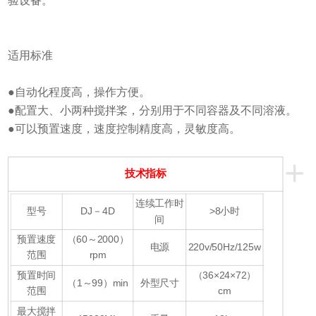
验设备。
适用标准
●自动化程度高，操作方便。
●配置大、小两种搅拌桨，分别用于不同容器及不同溶液。
●可以预置速度，速度控制精度高，灵敏度高。
+
技术指标
连续工作时
型号
DJ－4D
>8小时
间
预置速度
（60～2000）
电源
220v/50Hz/125w
范围
rpm
预置时间
（36×24×72）
（1～99）min
外型尺寸
范围
cm
最大搅拌