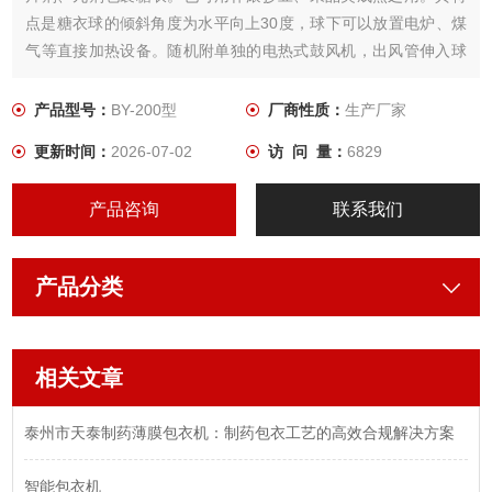
点是糖衣球的倾斜角度为水平向上30度，球下可以放置电炉、煤
气等直接加热设备。随机附单独的电热式鼓风机，出风管伸入球
内可作加热或吹冷，热量可以分二档调节。糖衣球有不锈钢及铜
质二种材料，供用户选用
产品型号：
BY-200型
厂商性质：
生产厂家
更新时间：
2026-07-02
访 问 量：
6829
产品咨询
联系我们
产品分类
相关文章
泰州市天泰制药薄膜包衣机：制药包衣工艺的高效合规解决方案​
智能包衣机