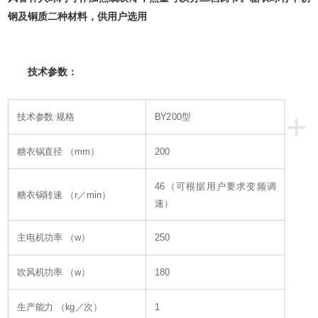
钢及铜质二种材料，供用户选用
技术参数：
+
技术参数 规格
BY200型
糖衣锅直径 （mm）
200
46（可根据用户要求变频调
糖衣锅转速 （r／min）
速）
主电机功率 （w）
250
吹风机功率 （w）
180
生产能力 （kg／次）
1