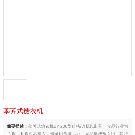
荸荠式糖衣机
简要描述：
荸荠式糖衣机BY-200型价格/该机以制药、食品行业为
片剂、丸剂包裹糖衣。也可用作滚抄豆、果品类成熟之用。其特