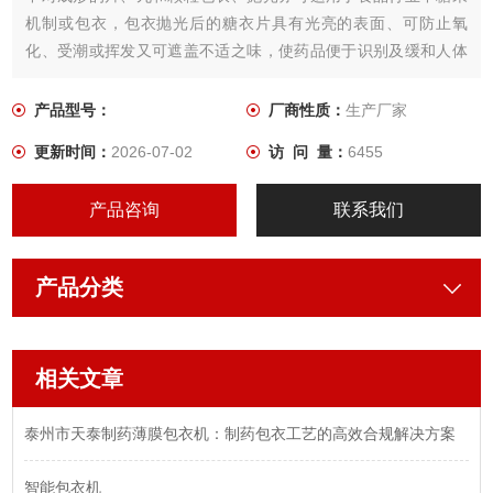
机制或包衣，包衣抛光后的糖衣片具有光亮的表面、可防止氧
化、受潮或挥发又可遮盖不适之味，使药品便于识别及缓和人体
肠胃中溶解作用。该机组操作简单、维修方便、造价低、是制药
行业包衣的理想设备。
产品型号：
厂商性质：
生产厂家
更新时间：
2026-07-02
访 问 量：
6455
产品咨询
联系我们
产品分类
相关文章
泰州市天泰制药薄膜包衣机：制药包衣工艺的高效合规解决方案​
智能包衣机