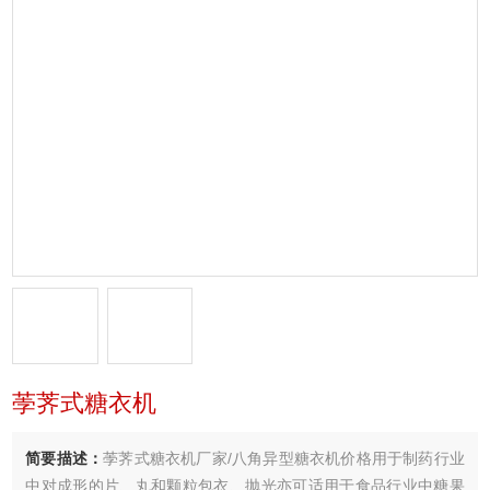
荸荠式糖衣机
简要描述：
荸荠式糖衣机厂家/八角异型糖衣机价格用于制药行业
中对成形的片、丸和颗粒包衣、抛光亦可适用于食品行业中糖果