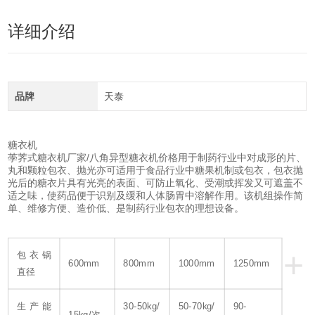
详细介绍
品牌
天泰
糖衣机
荸荠式糖衣机厂家/八角异型糖衣机价格用于制药行业中对成形的片、
丸和颗粒包衣、抛光亦可适用于食品行业中糖果机制或包衣，包衣抛
光后的糖衣片具有光亮的表面、可防止氧化、受潮或挥发又可遮盖不
适之味，使药品便于识别及缓和人体肠胃中溶解作用。该机组操作简
单、维修方便、造价低、是制药行业包衣的理想设备。
+
包衣锅
600mm
800mm
1000mm
1250mm
直径
生产能
30-50kg/
50-70kg/
90-
15kg/次